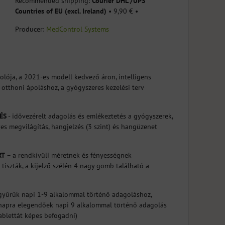
Courier DHL /UPS
Countries of EU (excl. Ireland)
•
9,90 €
•
Producer:
MedControl Systems
olója, a 2021-es modell kedvező áron, intelligens
otthoni ápoláshoz, a gyógyszeres kezelési terv
ÉS
- idővezérelt adagolás és emlékeztetés a gyógyszerek,
es megvilágítás, hangjelzés (3 szint) és hangüzenet
RT
– a rendkívüli méretnek és fényességnek
szták, a kijelző szélén 4 nagy gomb található a
yűrűk napi 1-9 alkalommal történő adagoláshoz,
napra elegendőek napi 9 alkalommal történő adagolás
ablettát képes befogadni)