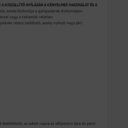
 A KISZÁLLÍTÓ NYÍLÁSÁN A KÉNYELMES HASZNÁLAT ÉS A
zik, amely biztosítja a gyógyszerek biztonságos
éssel vagy a tabletták véletlen
ásán retesz található, amely nyitott vagy zárt
 beállítható; az adott napra és időpontra (óra és perc)