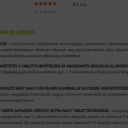
5
/
5
(
1
x)
BB JELLEMZŐI
ACON
- a DoseControl legfejlettebb technológiájú automatikus tablettadag
 amely tökéletesen alkalmas rokonok vagy ápolószemélyzet által végzett 
adagolás/kettős adagolás elkerülése érdekében
KEZTETÉS A TABLETTA BEVÉTELÉRE ÉS MEGBÍZHATÓ ADAGOLÁS-ELLENŐRZ
 táplálékkiegészítők bevételére napi 1-9 alkalommal a kijelző körüli fény
D-KIJELZŐ NÉGY NAGY, KÉNYELMES GOMBBAL AZ EGYSZERŰ MŰKÖDTETÉSÉ
elzőn megjelenő információk nagyon könnyen olvashatók és tökéletesen ti
riasztásbeállításhoz
 TARTÓS ANYAGBÓL KÉSZÜLT, EXTRA NAGY TABLETTÁTÁROLÓVAL
- Adagológ
elegendőek napi 1 alkalommal történő adagolás esetén, és minimum 3 
 tablettatartó 28 rekesszel (minden rekesz maximum 35 aszpirin méretű t