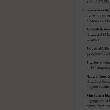
előírt EGYEDÜL
Egyszerű és bi
nyíláshoz mozga
kikapcsolja a ri
A tabletták bev
riasztással (3 
tartanak
Forgatható, kiv
gyógyszerkészl
9 tartós, címk
a „2X" adagológ
Nagy, világos és
riasztás erőssé
nagyon alkalma
Fém kulcs a bi
a gyógyszerek b
összekeveredés