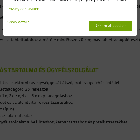
lt csúszó retesz a kiadagoló nyíláson
– megvédi a tablettákat a véletlen/t
Privacy declaration
ató fedél
– átlátszó, matt vagy fehér kivitelben kapható
Show details
Accept all cookies
z áramellátáshoz
– a csomagban megtalálható, az üres elemek a kijelzőn 
et
– a tablettadoboz átmérője mindössze 20 cm; más tablettadagoló esz
ÁS TARTALMA ÉS ÜGYFÉLSZOLGÁLAT
 test elektronikus egységgel, átlátszó, matt vagy fehér fedéllel
lettaadagoló 28 rekesszel
1x, 2x, 3x, 4x ... 9x napi adagoláshoz
edél és az elemtartó rekesz lezárásához
A típus)
sználati utasítás
yfélszolgálat a beállításhoz, karbantartáshoz és pótalkatrészekhez