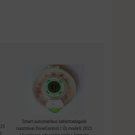
Smart automatikus tablettadagoló
021
riasztóval DoseControl | Új modell 2021
ó
| Semleges adagológyűrűk | Átlátszó