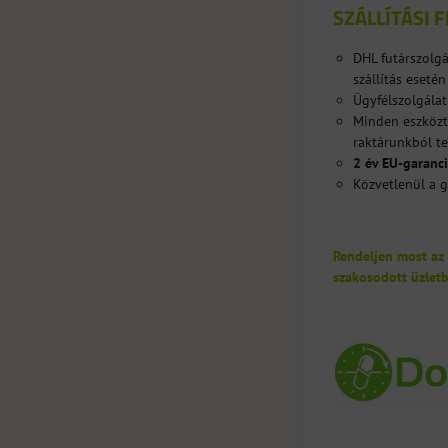
SZÁLLÍTÁSI 
DHL futárszolgá
szállítás esetén 
Ügyfélszolgálat
Minden eszközt 
raktárunkból te
2 év EU-garanc
Közvetlenül a g
Rendeljen most az
szakosodott üzletb