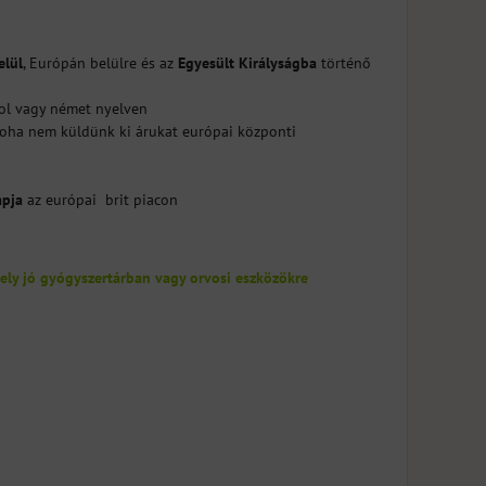
lül
, Európán belülre és az
Egyesült Királyságba
történő
gol vagy német nyelven
 soha nem küldünk ki árukat európai központi
apja
az európai brit piacon
ly jó gyógyszertárban vagy orvosi eszközökre