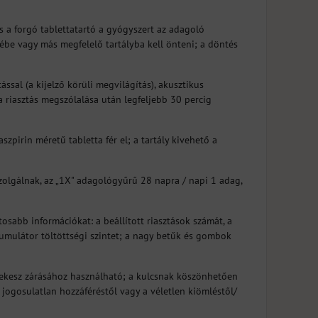
és a forgó tablettatartó a gyógyszert az adagoló
zébe vagy más megfelelő tartályba kell önteni; a döntés
ssal (a kijelző körüli megvilágítás), akusztikus
 a riasztás megszólalása után legfeljebb 30 percig
zpirin méretű tabletta fér el; a tartály kivehető a
szolgálnak, az „1X" adagológyűrű 28 napra / napi 1 adag,
sabb információkat: a beállított riasztások számát, a
akkumulátor töltöttségi szintet; a nagy betűk és gombok
rekesz zárásához használható; a kulcsnak köszönhetően
jogosulatlan hozzáféréstől vagy a véletlen kiömléstől/