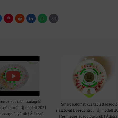
uesky
Pinterest
Reddit
LinkedIn
WhatsApp
E-
mail
tomatikus tablettadagoló
Smart automatikus tablettadagoló
DoseControl | Új modell 2021
riasztóval DoseControl | Új modell 2
s adagológyűrűk | Átlátszó
| Semleges adagológyűrűk | Átlátsz