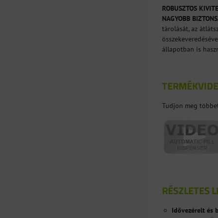
ROBUSZTOS KIVITE
NAGYOBB BIZTONS
tárolását, az átlát
összekeveredéséve
állapotban is hasz
TERMÉKVID
Tudjon meg többet 
RÉSZLETES L
Idővezérelt és