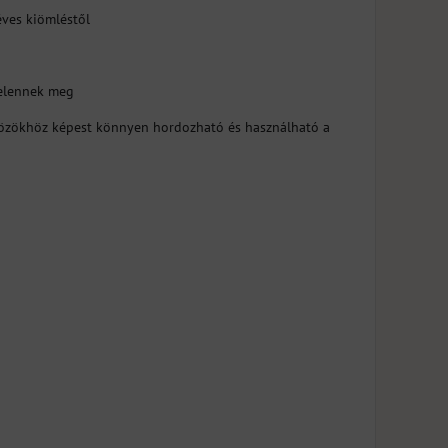
éves kiömléstől
jelennek meg
közökhöz képest könnyen hordozható és használható a