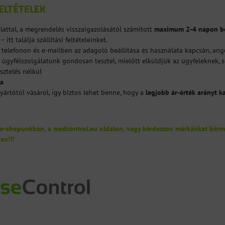
FELTÉTELEK
lattal, a megrendelés visszaigazolásától számított
maximum 2-4 napon be
– itt találja szállítási feltételeinket.
 telefonon és e-mailben az adagoló beállítása és használata kapcsán, an
ügyfélszolgálatunk gondosan tesztel, mielőtt elküldjük az ügyfeleknek,
sztelés nélkül
ia
yártótól vásárol, így biztos lehet benne, hogy a
legjobb ár-érték arányt k
 e-shopunkban, a medcontrol.eu oldalon, vagy kérdezzen márkánkat bárme
en!!!