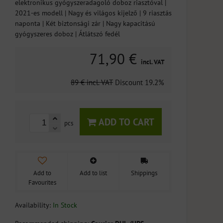
elektronikus gyógyszeradagoló doboz riasztóval |
2021-es modell | Nagy és világos kijelző | 9 riasztás
naponta | Két biztonsági zár | Nagy kapacitású
gyógyszeres doboz | Átlátszó fedél
71,90 €
incl. VAT
89 €
incl. VAT
Discount
19.2%
ADD TO CART
pcs
Add to
Add to list
Shippings
Favourites
Availability:
In Stock