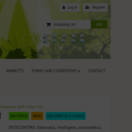
Log in
Register
Shopping cart
0 €
MARKETS
TERMS AND CONDITIONS
CONTACT
Dispenser with Clear Lid
|
ON STOCK
NEW!
DELIVERY IN 2-4 DAYS
DOSECONTROL Vadonatúj, intelligens, automatikus,