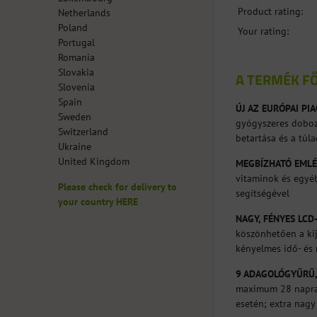
Product rating:
Netherlands
Poland
Your rating:
Portugal
Romania
Slovakia
A TERMÉK FŐ
Slovenia
Spain
ÚJ AZ EURÓPAI PI
Sweden
gyógyszeres doboz,
Switzerland
betartása és a túl
Ukraine
United Kingdom
MEGBÍZHATÓ EMLÉ
vitaminok és egyéb
Please check for delivery to
segítségével
your country HERE
NAGY, FÉNYES LC
köszönhetően a kij
kényelmes idő- és 
9 ADAGOLÓGYŰRŰ,
maximum 28 napra 
esetén; extra nagy