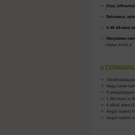
Kicsi, kifinomu
Robusztus, zárh
4 db AA elem a
Kényelmes mér
házon kívül is
A CSOMAGOL
Tablettaadagoló
Nagy, kerek tab
9 adagológyűrű 
1 fém kulcs a f
4 alkáli elem (A
Angol nyelvű ha
Angol nyelvű üg