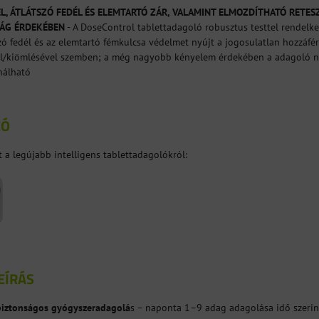
L, ÁTLÁTSZÓ FEDÉL ÉS ELEMTARTÓ ZÁR, VALAMINT ELMOZDÍTHATÓ RETESZ
ÁG ÉRDEKÉBEN
- A DoseControl tablettadagoló robusztus testtel rendelke
szó fedél és az elemtartó fémkulcsa védelmet nyújt a jogosulatlan hozzáfér
l/kiömlésével szemben; a még nagyobb kényelem érdekében a adagoló nyíl
nálható
EÓ
a legújabb intelligens tablettadagolókról:
EÍRÁS
 biztonságos gyógyszeradagolá
s – naponta 1–9 adag adagolása idő szerint