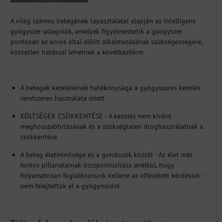
A világ számos betegének tapasztalatai alapján az intelligens
gyógyszer-adagolók, amelyek figyelmeztetik a gyógyszer
pontosan az orvos által előírt alkalmazásának szükségességére,
közvetlen hatással lehetnek a következőkre:
A betegek kezelésének hatékonysága a gyógyszeres kezelés
rendszeres használata miatt
KÖLTSÉGEK CSÖKKENTÉSE - A kezelés nem kívánt
meghosszabbításának és a szükségtelen droghasználatnak a
csökkentése
A beteg életminősége és a gondozók között - Az élet más
fontos pillanatainak összpontosítása anélkül, hogy
folyamatosan foglalkoznunk kellene az elfelejtett kérdéssel -
nem felejtettük el a gyógymódot