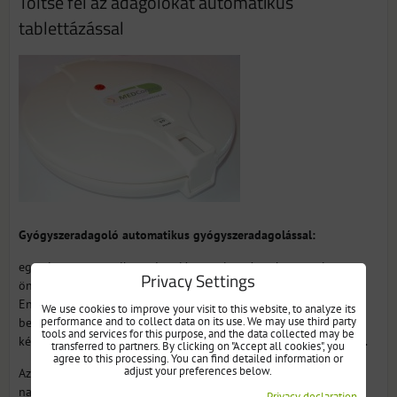
Töltse fel az adagolókat automatikus
tablettázással
Gyógyszeradagoló automatikus gyógyszeradagolással:
egy olyan automatikus adagolót tartalmazó eszköz, amely
Privacy Settings
önállóan kiszolgálja a beteget egy adott időben a betegnek.
Ennek az eszköznek az aktív együttműködését feltételezi akár a
We use cookies to improve your visit to this website, to analyze its
performance and to collect data on its use. We may use third party
beteg, akár leggyakrabban szerettei, akik mindig feltöltik a
tools and services for this purpose, and the data collected may be
készüléket a szükséges gyógyszerekkel (leggyakrabban 7 napig).
transferred to partners. By clicking on "Accept all cookies", you
agree to this processing. You can find detailed information or
adjust your preferences below.
Az automatikus gyógyszeradagoló rendkívül hatékony eszköz
nagy számú gyógyszert szedő idős betegek számára, Alzheimer-
Privacy declaration