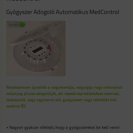
Gyógyszer Adogoló Automatikus MedControl
Rendszeresen újratölti a nagymamája, nagyapja vagy rokonának
műanyag pirula-adagolóját, aki memóriaproblémákat szenved,
látássérült, vagy egyszerre sok gyógyszert vagy tablettát kell
szednie ÉS:
• Nagyon gyakran elfelejti, hogy a gyógyszereket be kell venni