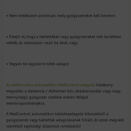
• Nem emlékszem pontosan, mely gyógyszereket kell bevenni
• Felejti el, hogy a tablettákat vagy gyógyszereket már korábban
vették, és másodszor veszi be őket, vagy
• Vegyen be egyszerre több adagot
Az elektronikus automatikus MedControl adagoló
hatékony
megoldás a demencia / Alzheimer-kór, látáskárosodás vagy nagy
mennyiségű gyógyszer szedése esetén fellépő
memóriaproblémákra.
A MedControl automatikus tablettaadagoló kiküszöböli a
gyógyszerek vagy tabletták adagolásának hibáit, és ezzel megvédi
szeretteit egészségi állapotuk romlásától!