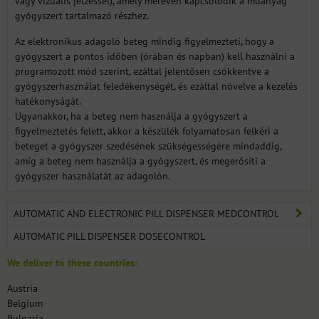
vagy vizuális jelzéssel), amely mereven kapcsolódik a műanyag
gyógyszert tartalmazó részhez.
Az elektronikus adagoló beteg mindig figyelmezteti, hogy a
gyógyszert a pontos időben (órában és napban) kell használni a
programozott mód szerint, ezáltal jelentősen csökkentve a
gyógyszerhasználat feledékenységét, és ezáltal növelve a kezelés
hatékonyságát.
Ugyanakkor, ha a beteg nem használja a gyógyszert a
figyelmeztetés felett, akkor a készülék folyamatosan felkéri a
beteget a gyógyszer szedésének szükségességére mindaddig,
amíg a beteg nem használja a gyógyszert, és megerősíti a
gyógyszer használatát az adagolón.
AUTOMATIC AND ELECTRONIC PILL DISPENSER MEDCONTROL
AUTOMATIC PILL DISPENSER DOSECONTROL
We deliver to these countries:
Austria
Belgium
Bulgaria