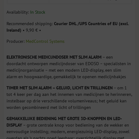
Availability:
In Stock
Courier DHL /UPS Countries of EU (excl.
Ireland)
•
9,90 €
•
Producer:
MedControl Systems
ELEKTRONISCHE MEDICIJNDOSER MET SLIM ALARM
– een
doordacht ontworpen medicijndoser van EDOSO – specialisten in
medicijnorganisatie – met een modern LED-display, een slim
alarm en hoogwaardige, gemakkelijk te openen medicijnbakjes
TIMER MET SLIM ALARM – GELUID, LICHT EN TRILLINGEN
– om 1
tot 4 keer per dag aan het innemen van medicijnen te herinneren,
instelbaar op drie verschillende volumeniveaus; het geluid kan
worden gecombineerd met licht of trillingen
GEMAKKELIJKE BEDIENING MET GROTE 3D-KNOPPEN EN LED-
DISPLAY
– grote centrale knop voor bediening van de wekker en
eenvoudige instelling; modern, energiezuinig LED-display, zowel
overdag als 's nachts goed leesbaar; overzichtelijk display met