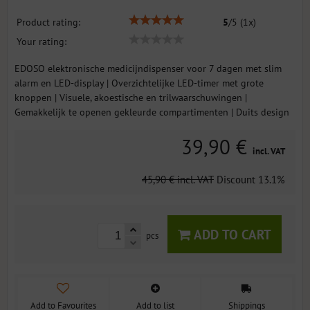
Product rating:
5
/
5
(
1
x)
Your rating:
EDOSO elektronische medicijndispenser voor 7 dagen met slim
alarm en LED-display | Overzichtelijke LED-timer met grote
knoppen | Visuele, akoestische en trilwaarschuwingen |
Gemakkelijk te openen gekleurde compartimenten | Duits design
39,90 €
incl. VAT
45,90 €
incl. VAT
Discount
13.1%
ADD TO CART
pcs
Add to Favourites
Add to list
Shippings