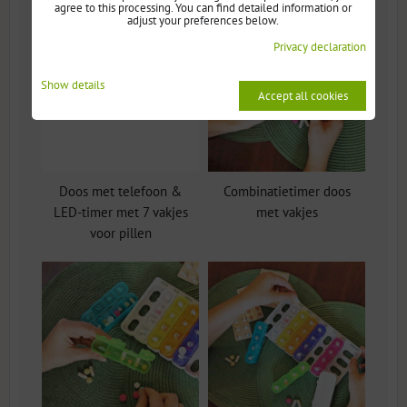
agree to this processing. You can find detailed information or
adjust your preferences below.
Privacy declaration
Show details
Accept all cookies
Doos met telefoon &
Combinatietimer doos
LED-timer met 7 vakjes
met vakjes
voor pillen