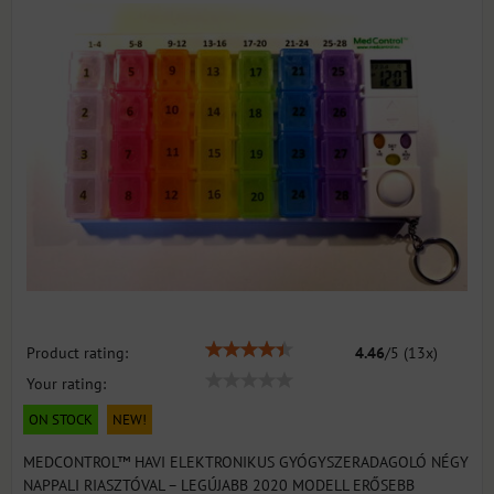
Product rating:
4.46
/
5
(
13
x)
Your rating:
ON STOCK
NEW!
MEDCONTROL™ HAVI ELEKTRONIKUS GYÓGYSZERADAGOLÓ NÉGY
NAPPALI RIASZTÓVAL – LEGÚJABB 2020 MODELL ERŐSEBB