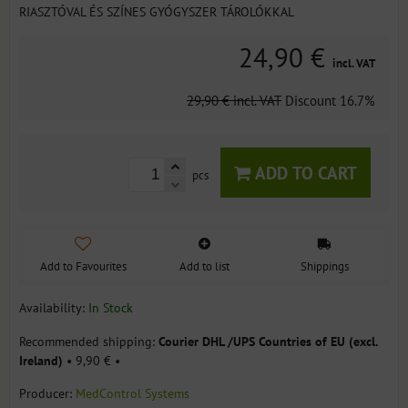
RIASZTÓVAL ÉS SZÍNES GYÓGYSZER TÁROLÓKKAL
24,90 €
incl. VAT
29,90 €
incl. VAT
Discount
16.7%
ADD TO CART
pcs
Add to Favourites
Add to list
Shippings
Availability:
In Stock
Courier DHL /UPS Countries of EU (excl.
Ireland)
•
9,90 €
•
Producer:
MedControl Systems