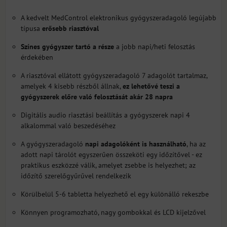
A kedvelt MedControl elektronikus gyógyszeradagoló legújabb
típusa
erősebb riasztóval
Színes gyógyszer tartó a része
a jobb napi/heti felosztás
érdekében
A riasztóval ellátott gyógyszeradagoló 7 adagolót tartalmaz,
amelyek 4 kisebb részből állnak,
ez lehetővé teszi a
gyógyszerek előre való felosztását akár 28 napra
Digitális audio riasztási beállítás a gyógyszerek napi 4
alkalommal való beszedéséhez
A gyógyszeradagoló
napi adagolóként is használható
, ha az
adott napi tárolót egyszerűen összeköti egy időzítővel - ez
praktikus eszközzé válik, amelyet zsebbe is helyezhet; az
időzítő szerelőgyűrűvel rendelkezik
Körülbelül 5-6 tabletta helyezhető el egy különálló rekeszbe
Könnyen programozható, nagy gombokkal és LCD kijelzővel