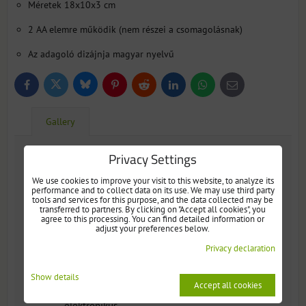
Méretek 18x10x3 cm
2 AA elemre működik (nem részei a csomagolásnak)
Az adagoló dizájnja magyar nyelvű
Bluesky
Twitter
Facebook
Pinterest
Reddit
LinkedIn
WhatsApp
E-
mail
Gallery
Privacy Settings
Gallery
We use cookies to improve your visit to this website, to analyze its
performance and to collect data on its use. We may use third party
tools and services for this purpose, and the data collected may be
transferred to partners. By clicking on "Accept all cookies", you
agree to this processing. You can find detailed information or
adjust your preferences below.
Privacy declaration
Show details
MedControl™ havi
Accept all cookies
MedControl™ havi
elektronikus
elektronikus