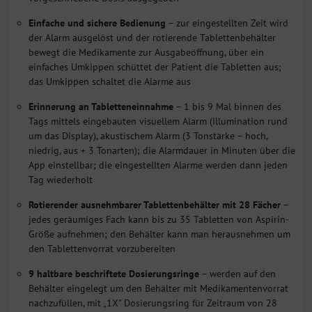
Einfache und sichere Bedienung
– zur eingestellten Zeit wird
der Alarm ausgelöst und der rotierende Tablettenbehälter
bewegt die Medikamente zur Ausgabeöffnung, über ein
einfaches Umkippen schüttet der Patient die Tabletten aus;
das Umkippen schaltet die Alarme aus
Erinnerung an Tabletteneinnahme
– 1 bis 9 Mal binnen des
Tags mittels eingebauten visuellem Alarm (Illumination rund
um das Display), akustischem Alarm (3 Tonstärke – hoch,
niedrig, aus + 3 Tonarten); die Alarmdauer in Minuten über die
App einstellbar; die eingestellten Alarme werden dann jeden
Tag wiederholt
Rotierender ausnehmbarer Tablettenbehälter mit 28 Fächer
–
jedes geräumiges Fach kann bis zu 35 Tabletten von Aspirin-
Größe aufnehmen; den Behälter kann man herausnehmen um
den Tablettenvorrat vorzubereiten
9 haltbare beschriftete Dosierungsringe
– werden auf den
Behälter eingelegt um den Behälter mit Medikamentenvorrat
nachzufüllen, mit „1X" Dosierungsring für Zeitraum von 28