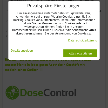
Bestätigung der Bestellung für Lieferungen innerhalb der
Privatsphäre-Einstellungen
Schweiz
Telefonisches Kundenservice für Einstellung und Verwendung
Um ein angenehmes Interneterlebnis zu gewährleisten,
des Spenders in der deutschen Sprache
verwenden wir auf unserer Website Cookies, einschließlich
Tracking-Cookies von Drittanbietern. Detaillierte Informationen
Jedes Gerät wird vor Versendung an Kunden von unserem
und wie Sie der Verwendung von Cookies jederzeit
Kundenservice sorgfältig getestet
widersprechen können, finden Sie in unseren
Datenschutzhinweisen. Durch Klicken auf die Schaltfläche
Alles
EU-Garantie von 2 Jahren
akzeptieren
stimmen Sie der Verwendung von Cookies zu.
Sie kaufen direkt von Hersteller, daher bekommen Sie
Datenschutzerklärung
garantiert das beste Preis-Leistung-Verhältnis am
schweizerischem Markt
Details anzeigen
Alles akzeptieren
Bestellen Sie jetzt über unser E-Shop oder fragen Sie nach
unserer Marke in jeder guten Apotheke / Geschäft mit
medizinischen Geräten !!!