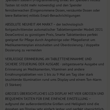
Tasten ist nicht mehr notwendig) und den Spender
fernüberwachen (Eingenommene Dosen, versäumte Dosen oder
leere Batterien) mittels Email-Benachrichtigungen
ABSOLUTE NEUHEIT AM MARKT – der technologisch
fortgeschrittenster automatischer Tablettenspender Modell 2021
DoseControl zu günstigem Preis, Smarte Tablettenbox perfekt
geeignet für Pflege durch Angehörige oder Pflegedienst um
Medikamentenplan einzuhalten und Überdosierung / doppelte
Dosierung zu vermeiden
VERLÄSSIGE ERINNERUNG AN TABLETTENEINNAHME UND
SICHERE STEUERUNG DER AUSGABE - zeitgesteuerte Ausgabe und
Erinnerung an Medikamenten, Vitaminen and andere
Ernährungstabletten von 1 bis zu 9 Mal am Tag über stark
leuchtende Illumination rund ums Display und einem Ton-Alarm
(3 Stärken)
GROSSES ÜBERSICHTLICHES LCD DISPLAY MIT VIER GROSSEN UND
BEQUEMEN TASTEN FÜR EINE EINFACHE EINSTELLUNG –
aufgrund der außerordentliche Größen und Helligkeit sind die
Angaben am Display sehr einfach lesbar und perfekt übersichtlich,