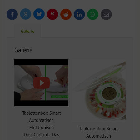
Bluesky
Twitter
Facebook
Pinterest
Reddit
LinkedIn
WhatsApp
E-
mail
Galerie
Galerie
Tablettenbox Smart
Automatisch
Elektronisch
Tablettenbox Smart
DoseControl | Das
Automatisch